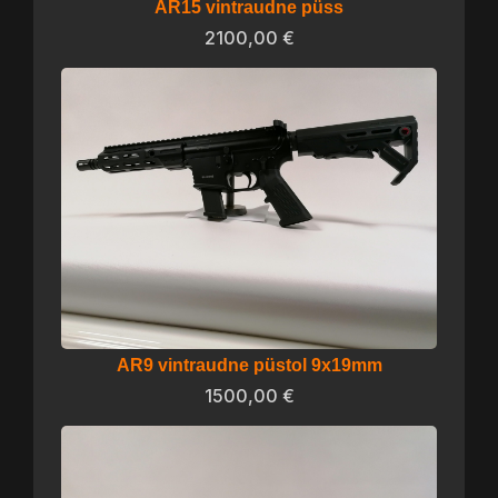
AR15 vintraudne püss
2100,00
€
AR9 vintraudne püstol 9x19mm
1500,00
€