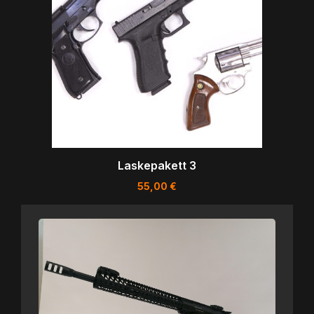
Laskepakett 3
55,00
€