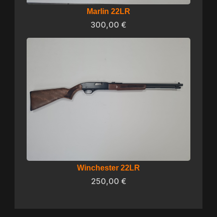
Marlin 22LR
300,00
€
Winchester 22LR
250,00
€