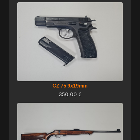
CZ 75 9x19mm
350,00
€